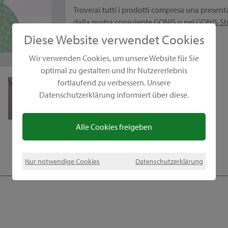
Troverai tutti i prodotti compresa una presen
dalla nostra
consulente GONIS
o nel
GONIS S
Diese Website verwendet Cookies
1
1
1
1
1
1
1
1
/
/
/
/
/
/
/
/
8
8
8
8
8
8
8
8
Wir verwenden Cookies, um unsere Website für Sie
optimal zu gestalten und Ihr Nutzererlebnis
fortlaufend zu verbessern. Unsere
Datenschutzerklärung informiert über diese.
Alle Cookies freigeben
Nur notwendige Cookies
Datenschutzerklärung