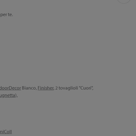
per te.
doorDecor
Bianco,
Finisher
, 2 tovaglioli "Cuori",
ugnetta
),
niColl