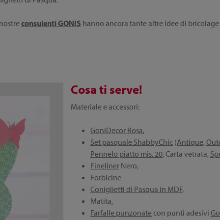
 nostre
consulenti GONIS
hanno ancora tante altre idee di bricolage 
Cosa ti serve!
Materiale e accessori:
GoniDecor Rosa
,
Set pasquale ShabbyChic
(
Antique
,
Out
Pennelo piatto mis. 20
, Carta vetrata,
Sp
Fineliner
Nero,
Forbicine
Coniglietti di Pasqua in MDF
,
Matita,
Farfalle punzonate
con punti adesivi
Go