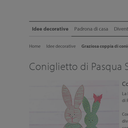
Idee decorative
Padrona di casa
Divent
Home
Idee decorative
Graziosa coppia di conig
Coniglietto di Pasqua
Co
La 
di 
Con
div
con