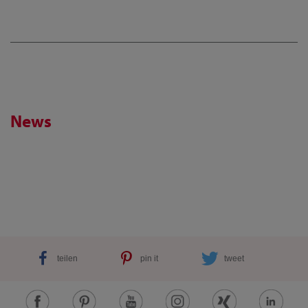
News
teilen
pin it
tweet