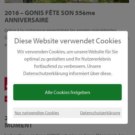
2016 – GONIS FÊTE SON 55ème
ANNIVERSAIRE
Grâce à la croissance enregistrée les années précédentes,
GONIS emménage dans de nouveaux bureaux à Ludwigsfelde,
Diese Website verwendet Cookies
et ouvre ainsi un nouveau chapitre de son histoire.
Wir verwenden Cookies, um unsere Website für Sie
optimal zu gestalten und Ihr Nutzererlebnis
fortlaufend zu verbessern. Unsere
Datenschutzerklärung informiert über diese.
Alle Cookies freigeben
Nur notwendige Cookies
Datenschutzerklärung
2018 – EN LIGNE ET DISPONIBLE À TOUT
MOMENT