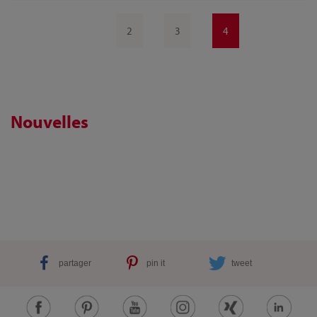
2
3
4
Nouvelles
partager
pin it
tweet