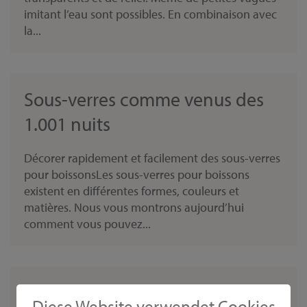
imitant l’eau sont possibles. En combinaison avec
la...
Sous-verres comme venus des
1.001 nuits
Décorer rapidement et facilement des sous-verres
pour boissonsLes sous-verres pour boissons
existent en différentes formes, couleurs et
matières. Nous vous montrons aujourd’hui
comment vous pouvez...
Décoration estivale élégante et
Diese Website verwendet Cookies