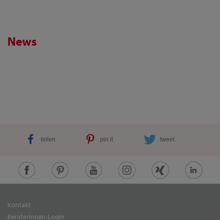
News
teilen
pin it
tweet
Kontakt
Beraterinnen-Login