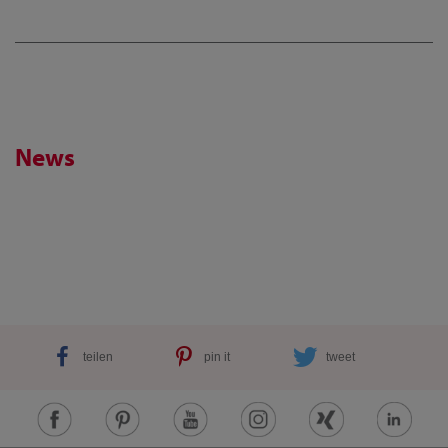
News
teilen
pin it
tweet