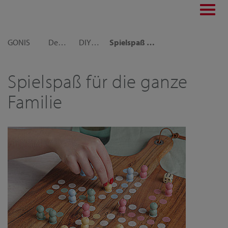
Toggl
navig
GONIS
Dekoideen
DIY Time mit Kindern
Spielspaß für die ganze Familie
Spielspaß für die ganze
Familie