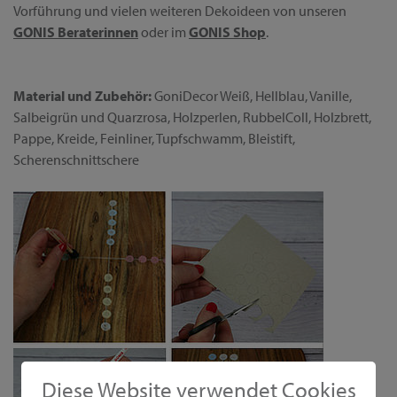
Vorführung und vielen weiteren Dekoideen von unseren
GONIS Beraterinnen
oder im
GONIS Shop
.
Material und Zubehör:
GoniDecor Weiß, Hellblau, Vanille,
Salbeigrün und Quarzrosa, Holzperlen, RubbelColl, Holzbrett,
Pappe, Kreide, Feinliner, Tupfschwamm, Bleistift,
Scherenschnittschere
Diese Website verwendet Cookies