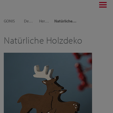
Toggl
navig
GONIS
Dekoideen
Herbst-Ideen
Natürliche Holzdeko
Natürliche Holzdeko