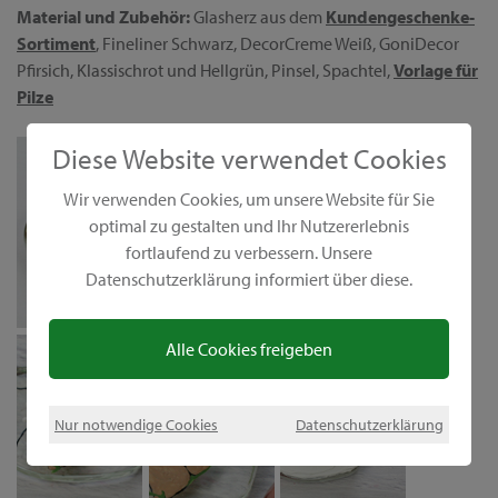
Material und Zubehör:
Glasherz aus dem
Kundengeschenke-
Sortiment
, Fineliner Schwarz, DecorCreme Weiß, GoniDecor
Pfirsich, Klassischrot und Hellgrün, Pinsel, Spachtel,
Vorlage für
Pilze
Diese Website verwendet Cookies
Wir verwenden Cookies, um unsere Website für Sie
optimal zu gestalten und Ihr Nutzererlebnis
fortlaufend zu verbessern. Unsere
Datenschutzerklärung informiert über diese.
Alle Cookies freigeben
Nur notwendige Cookies
Datenschutzerklärung