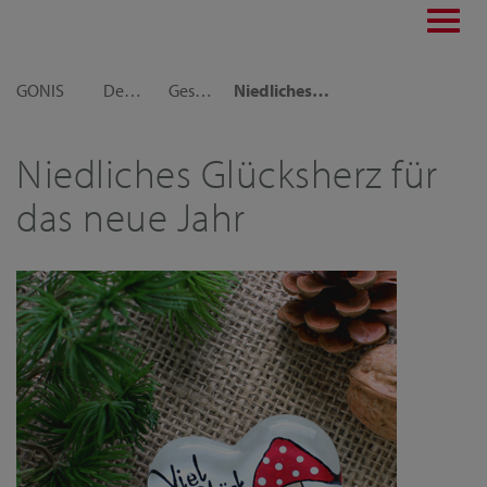
Toggl
navig
GONIS
Dekoideen
Geschenkideen
Niedliches Glücksherz als Silvestergeschenk für das neue Jahr
Niedliches Glücksherz für
das neue Jahr