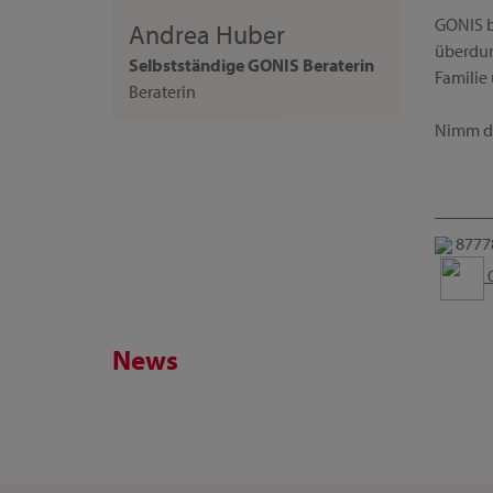
GONIS b
Andrea Huber
überdurc
Selbstständige GONIS Beraterin
Familie
Beraterin
Nimm dir
87778
0
News