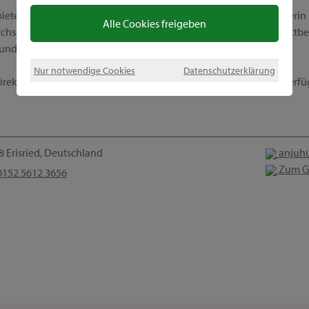
ietet außerdem ein einzigartiges Geschäftsmodell. Werde Beraterin 
Alle Cookies freigeben
hschnittlichen Provisionen, interessanten Incentives, tollen Wettbe
 und Beruf perfekt kombinieren kannst.
Nur notwendige Cookies
Datenschutzerklärung
ekt Kontakt zu mir auf, denn ich stehe dir gern für Fragen zur Verf
 Erisried, Deutschland
anjuh
Zum G
152 5612 3656