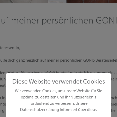
uf meiner persönlichen GONI
teressentin,
rüße dich ganz herzlich auf meiner persönlichen GONIS Beraterseite
dem Motto „Wir machen die Welt bunter“ möchte ich dir unsere einzi
ngsmöglichkeiten präsentieren. Bei GONIS erhältst du alles aus e
Diese Website verwendet Cookies
reut, vor und natürlich auch nach dem Kauf.
Wir verwenden Cookies, um unsere Website für Sie
optimal zu gestalten und Ihr Nutzererlebnis
er individuellen Vorführung zeige ich dir und deinen Gästen die ho
fortlaufend zu verbessern. Unsere
nter Atmosphäre. Die Produkte kannst du in aller Ruhe ausprobieren
Datenschutzerklärung informiert über diese.
 großzügigen Gastgeberprogramm und wirst reich von mir beschen