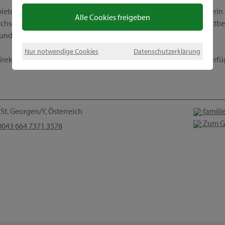
ietet außerdem ein einzigartiges Geschäftsmodell. Werde Beraterin 
Alle Cookies freigeben
hschnittlichen Provisionen, interessanten Incentives, tollen Wettbe
 und Beruf perfekt kombinieren kannst.
Nur notwendige Cookies
Datenschutzerklärung
ekt Kontakt zu mir auf, denn ich stehe dir gern für Fragen zur Verf
St. Georgen/Y, Österreich
famili
Zum G
043 664 7371 3578