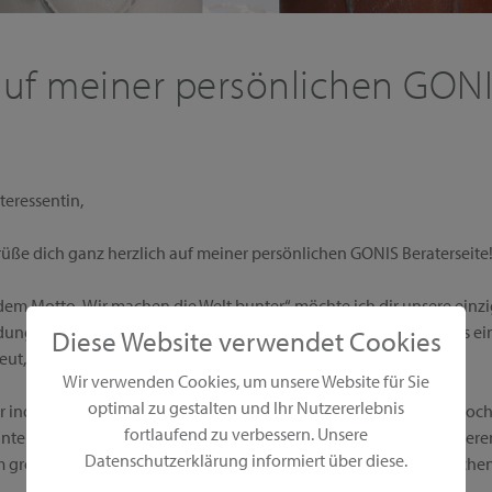
uf meiner persönlichen GONI
teressentin,
rüße dich ganz herzlich auf meiner persönlichen GONIS Beraterseite
dem Motto „Wir machen die Welt bunter“ möchte ich dir unsere einzi
ngsmöglichkeiten präsentieren. Bei GONIS erhältst du alles aus e
Diese Website verwendet Cookies
reut, vor und natürlich auch nach dem Kauf.
Wir verwenden Cookies, um unsere Website für Sie
optimal zu gestalten und Ihr Nutzererlebnis
er individuellen Vorführung zeige ich dir und deinen Gästen die ho
fortlaufend zu verbessern. Unsere
nter Atmosphäre. Die Produkte kannst du in aller Ruhe ausprobieren
Datenschutzerklärung informiert über diese.
 großzügigen Gastgeberprogramm und wirst reich von mir beschen