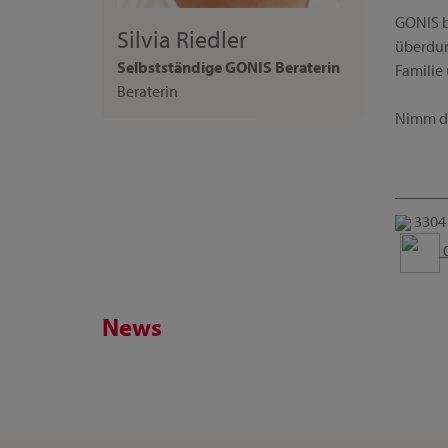
GONIS b
Silvia Riedler
überdurc
Selbstständige GONIS Beraterin
Familie
Beraterin
Nimm dir
3304 
0
News