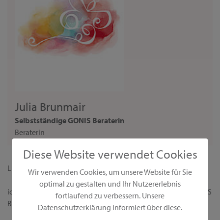
Julia Brunmair
Selbstständige GONIS Beraterin
Beraterin
Diese Website verwendet Cookies
Liebe Interessentin,
Wir verwenden Cookies, um unsere Website für Sie
optimal zu gestalten und Ihr Nutzererlebnis
ich begrüße dich ganz herzlich auf meiner persönlichen GONIS
fortlaufend zu verbessern. Unsere
Beraterseite!
Datenschutzerklärung informiert über diese.