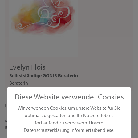
Evelyn Flois
Selbstständige GONIS Beraterin
Beraterin
Diese Website verwendet Cookies
Liebe Interessentin,
Wir verwenden Cookies, um unsere Website für Sie
optimal zu gestalten und Ihr Nutzererlebnis
ich begrüße dich ganz herzlich auf meiner persönlichen GONIS
fortlaufend zu verbessern. Unsere
Beraterseite!
Datenschutzerklärung informiert über diese.