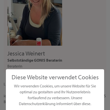
Jessica Weinert
Selbstständige GONIS Beraterin
Beraterin
Diese Website verwendet Cookies
Liebe Interessentin,
Wir verwenden Cookies, um unsere Website für Sie
optimal zu gestalten und Ihr Nutzererlebnis
ich begrüße dich ganz herzlich auf meiner persönlichen GONIS
fortlaufend zu verbessern. Unsere
Beraterseite!
Datenschutzerklärung informiert über diese.