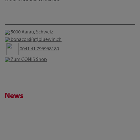
5000 Aarau, Schweiz
bonacorsi(at)bluewin.ch
0041 41 796968180
Zum GONIS Shop
News