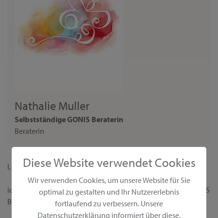
Nathalie Muller
Selbstständige GONIS Beraterin
Beraterin
Diese Website verwendet Cookies
Liebe Interessentin,
Wir verwenden Cookies, um unsere Website für Sie
ich begrüße dich ganz herzlich auf meiner persönlichen GONIS
optimal zu gestalten und Ihr Nutzererlebnis
Beraterseite!
fortlaufend zu verbessern. Unsere
Datenschutzerklärung informiert über diese.