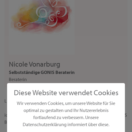
Nicole Vonarburg
Selbstständige GONIS Beraterin
Beraterin
Diese Website verwendet Cookies
Liebe Interessentin,
Wir verwenden Cookies, um unsere Website für Sie
optimal zu gestalten und Ihr Nutzererlebnis
ich begrüße dich ganz herzlich auf meiner persönlichen GONIS
fortlaufend zu verbessern. Unsere
Beraterseite!
Datenschutzerklärung informiert über diese.