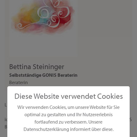
Bettina Steininger
Selbstständige GONIS Beraterin
Beraterin
Diese Website verwendet Cookies
Liebe Interessentin,
Wir verwenden Cookies, um unsere Website für Sie
optimal zu gestalten und Ihr Nutzererlebnis
ich begrüße dich ganz herzlich auf meiner persönlichen GONIS
fortlaufend zu verbessern. Unsere
Beraterseite!
Datenschutzerklärung informiert über diese.