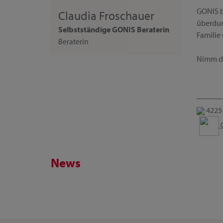
GONIS b
Claudia Froschauer
überdurc
Selbstständige GONIS Beraterin
Familie
Beraterin
Nimm dir
4225 
0
News