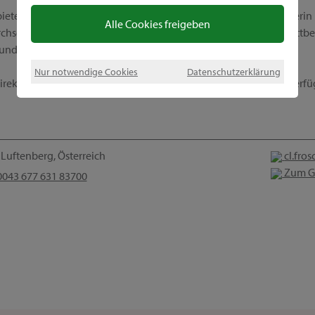
ietet außerdem ein einzigartiges Geschäftsmodell. Werde Beraterin 
Alle Cookies freigeben
hschnittlichen Provisionen, interessanten Incentives, tollen Wettbe
 und Beruf perfekt kombinieren kannst.
Nur notwendige Cookies
Datenschutzerklärung
ekt Kontakt zu mir auf, denn ich stehe dir gern für Fragen zur Verf
Luftenberg, Österreich
cl.fro
Zum G
043 677 631 83700