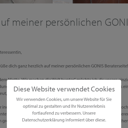
uf meiner persönlichen GONI
teressentin,
rüße dich ganz herzlich auf meiner persönlichen GONIS Beraterseite
dem Motto „Wir machen die Welt bunter“ möchte ich dir unsere einzi
ngsmöglichkeiten präsentieren. Bei GONIS erhältst du alles aus e
Diese Website verwendet Cookies
reut, vor und natürlich auch nach dem Kauf.
Wir verwenden Cookies, um unsere Website für Sie
optimal zu gestalten und Ihr Nutzererlebnis
er individuellen Vorführung zeige ich dir und deinen Gästen die ho
fortlaufend zu verbessern. Unsere
nter Atmosphäre. Die Produkte kannst du in aller Ruhe ausprobieren
Datenschutzerklärung informiert über diese.
 großzügigen Gastgeberprogramm und wirst reich von mir beschen