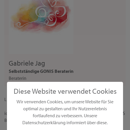
Gabriele Jag
Selbstständige GONIS Beraterin
Beraterin
Diese Website verwendet Cookies
Liebe Interessentin,
Wir verwenden Cookies, um unsere Website für Sie
optimal zu gestalten und Ihr Nutzererlebnis
ich begrüße dich ganz herzlich auf meiner persönlichen GONIS
fortlaufend zu verbessern. Unsere
Beraterseite!
Datenschutzerklärung informiert über diese.