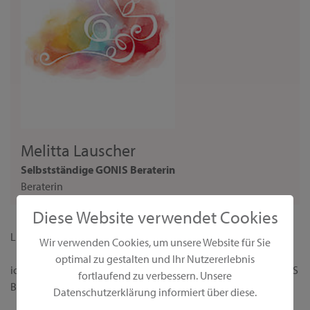
Melitta Lauscher
Selbstständige GONIS Beraterin
Beraterin
Diese Website verwendet Cookies
Liebe Interessentin,
Wir verwenden Cookies, um unsere Website für Sie
optimal zu gestalten und Ihr Nutzererlebnis
ich begrüße dich ganz herzlich auf meiner persönlichen GONIS
fortlaufend zu verbessern. Unsere
Beraterseite!
Datenschutzerklärung informiert über diese.