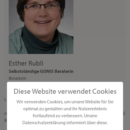
Esther Rubli
Selbstständige GONIS Beraterin
Beraterin
Diese Website verwendet Cookies
Liebe Interessentin,
Wir verwenden Cookies, um unsere Website für Sie
optimal zu gestalten und Ihr Nutzererlebnis
ich begrüße dich ganz herzlich auf meiner persönlichen GONIS
fortlaufend zu verbessern. Unsere
Beraterseite!
Datenschutzerklärung informiert über diese.