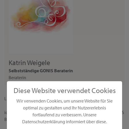
Katrin Weigele
Selbstständige GONIS Beraterin
Beraterin
Diese Website verwendet Cookies
Liebe Interessentin,
Wir verwenden Cookies, um unsere Website für Sie
optimal zu gestalten und Ihr Nutzererlebnis
ich begrüße dich ganz herzlich auf meiner persönlichen GONIS
fortlaufend zu verbessern. Unsere
Beraterseite!
Datenschutzerklärung informiert über diese.